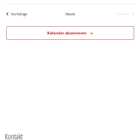
Datum
Ansi
Suche
wählen.
Navi
und
Veranstaltungen
Vorherige
Heute
Nächste
Veranstalt
Ansichten,
Kalender abonnieren
Navigation
Kontakt