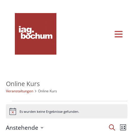
KONTAKT & ANFAHRT
KALENDER
Online Kurs
Veranstaltungen
Online Kurs
Veranstaltungen
Es wurden keine Ergebnisse gefunden.
Hinweis
Vera
Veranstal
Anstehende
Suche
Liste