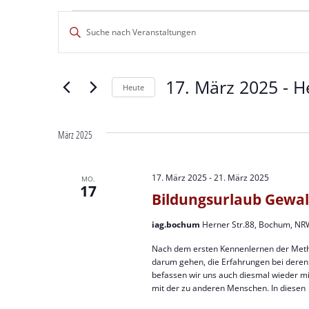
Veranstaltungen
Veranstaltungen
Bitte
Suche
Schlüsselwort
eingeben.
und
Suche
17. März 2025
 - 
H
nach
Ansichten,
Heute
Veranstaltungen
Datum
Navigation
Schlüsselwort.
wählen.
März 2025
17. März 2025
-
21. März 2025
MO.
17
Bildungsurlaub Gewal
iag.bochum
Herner Str.88, Bochum, NR
Nach dem ersten Kennenlernen der Metho
darum gehen, die Erfahrungen bei deren 
befassen wir uns auch diesmal wieder mi
mit der zu anderen Menschen. In diesen