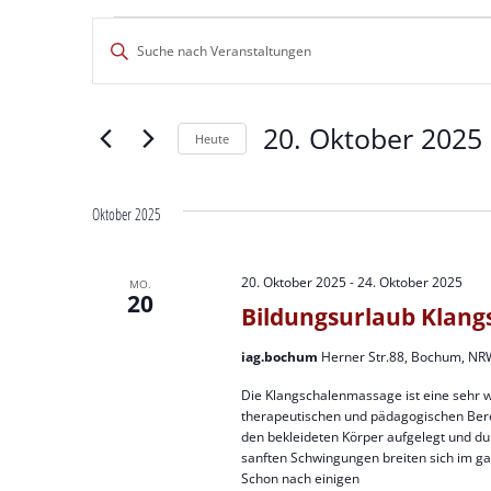
Veranstaltungen
Veranstaltungen
Bitte
Suche
Schlüsselwort
eingeben.
und
Suche
20. Oktober 2025
 
nach
Ansichten,
Heute
Veranstaltungen
Datum
Navigation
Schlüsselwort.
wählen.
Oktober 2025
20. Oktober 2025
-
24. Oktober 2025
MO.
20
Bildungsurlaub Klan
iag.bochum
Herner Str.88, Bochum, NR
Die Klangschalenmassage ist eine sehr 
therapeutischen und pädagogischen Ber
den bekleideten Körper aufgelegt und d
sanften Schwingungen breiten sich im g
Schon nach einigen