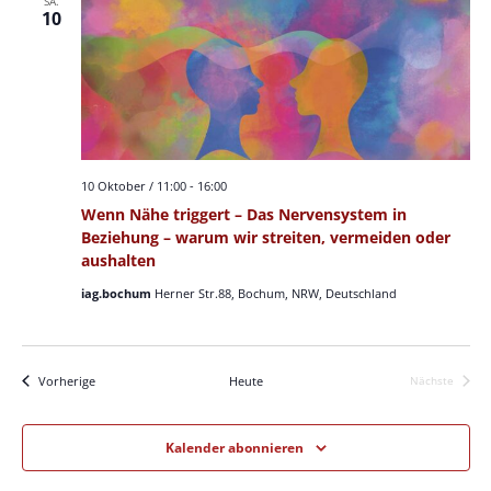
SA.
Ansichten,
10
Navigation
10 Oktober / 11:00
-
16:00
Wenn Nähe triggert – Das Nervensystem in
Beziehung – warum wir streiten, vermeiden oder
aushalten
iag.bochum
Herner Str.88, Bochum, NRW, Deutschland
Veranstaltungen
Vorherige
Heute
Nächste
Veranstalt
Kalender abonnieren