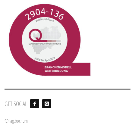
GET SOCIAL
© iag.bochum