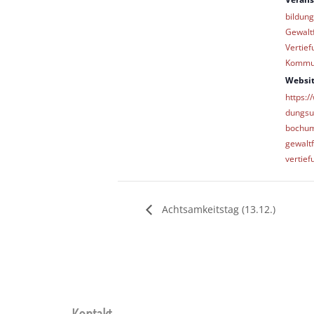
bildun
Gewalt
Vertief
Kommun
Websit
https:
dungsu
bochum
gewalt
vertief
Achtsamkeitstag (13.12.)