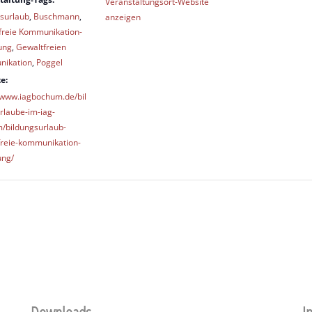
Veranstaltungsort-Website
gsurlaub
,
Buschmann
,
anzeigen
freie Kommunikation-
ung
,
Gewaltfreien
ikation
,
Poggel
e:
//www.iagbochum.de/bil
rlaube-im-iag-
/bildungsurlaub-
freie-kommunikation-
ung/