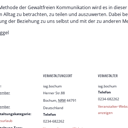
ethode der Gewaltfreien Kommunikation wird es in dieser
Alltag zu betrachten, zu teilen und auszuwerten. Dabei be
tung der Beziehung zu uns selbst und mit der zu anderen M
ggel
VERANSTALTUNGSORT
VERANSTALTER
:
iag.bochum
iag.bochum
Telefon
zember
Herner Str.88
0234-682262
Bochum
,
NRW
44791
Veranstalter-Webs
zember
Deutschland
anzeigen
taltungskategorie:
Telefon
gsurlaub
0234-682262
taltung-Tags: