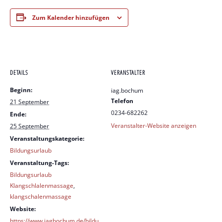
Zum Kalender hinzufügen
DETAILS
VERANSTALTER
Beginn:
iag.bochum
Telefon
21 September
0234-682262
Ende:
Veranstalter-Website anzeigen
25 September
Veranstaltungskategorie:
Bildungsurlaub
Veranstaltung-Tags:
Bildungsurlaub
Klangschlalenmassage
,
klangschalenmassage
Website:
https://www.iagbochum.de/bildu