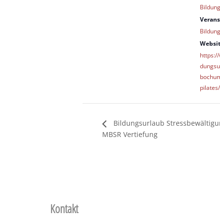
Bildun
Verans
Bildung
Websit
https:
dungsu
bochum
pilates/
Bildungsurlaub Stressbewältigu
MBSR Vertiefung
Kontakt