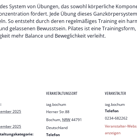
ndes System von Übungen, das sowohl körperliche Komponen
 Konzentration fördert. Jede Übung dieses Ganzkörpersystem
ln. So entsteht durch deren regelmäßiges Training ein har
und gelassenen Bewusstsein. Pilates ist eine Trainingsfor
gkeit mehr Balance und Beweglichkeit verleiht.
VERANSTALTUNGSORT
VERANSTALTER
:
iag.bochum
iag.bochum
Telefon
zember 2025
Herner Str.88
0234-682262
Bochum
,
NRW
44791
Veranstalter-Webs
zember 2025
Deutschland
anzeigen
taltungskategorie:
Telefon