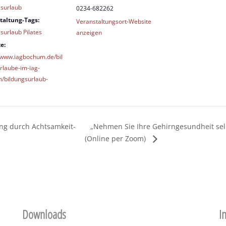
gsurlaub
0234-682262
taltung-Tags:
Veranstaltungsort-Website
surlaub Pilates
anzeigen
e:
//www.iagbochum.de/bil
rlaube-im-iag-
/bildungsurlaub-
„Nehmen Sie Ihre Gehirngesundheit selbs
ng durch Achtsamkeit-
(Online per Zoom)
Downloads
I