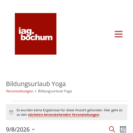
KONTAKT & ANFAHRT
KALENDER
Bildungsurlaub Yoga
Veranstaltungen
Bildungsurlaub Yoga
Veranstaltungen
Es wurden keine Ergebnisse für diese Ansicht gefunden. Hier geht es
Hinweis
zu den
nächsten bevorstehenden Veranstaltungen
.
Vera
Veranstal
9/8/2026
Suche
Monat