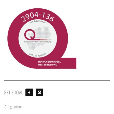
GET SOCIAL
© iag.bochum