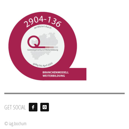
GET SOCIAL
© iag.bochum