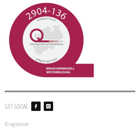
GET SOCIAL
© iag.bochum