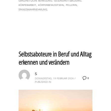
GANZHEITLICHE BEWEGUNG
GESUNDHEITSBILDUNG
KÖRPERARBEIT
KÖRPERBEWUSSTSEIN
PELLERIN
SINNESWAHRNEHMUNG
Selbstsaboteure in Beruf und Alltag
erkennen und verändern
S
0
DONNERSTAG, 19 FEBRUAR 2026
/
PUBLISHED IN