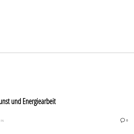
nst und Energiearbeit
0
 IN